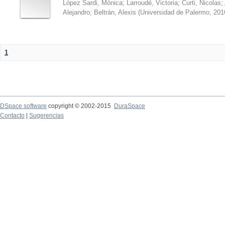
López Sardi, Mónica
;
Larroudé, Victoria
;
Curti, Nicolas
;
Alejandro
;
Beltrán, Alexis
(
Universidad de Palermo
,
201
1
DSpace software
copyright © 2002-2015
DuraSpace
Contacto
|
Sugerencias