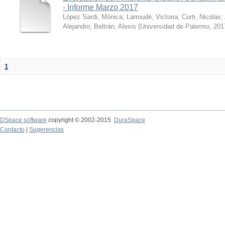
- Informe Marzo 2017
López Sardi, Mónica
;
Larroudé, Victoria
;
Curti, Nicolas
;
Alejandro
;
Beltrán, Alexis
(
Universidad de Palermo
,
201
1
DSpace software
copyright © 2002-2015
DuraSpace
Contacto
|
Sugerencias