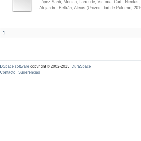
López Sardi, Mónica
;
Larroudé, Victoria
;
Curti, Nicolas
;
Alejandro
;
Beltrán, Alexis
(
Universidad de Palermo
,
201
1
DSpace software
copyright © 2002-2015
DuraSpace
Contacto
|
Sugerencias