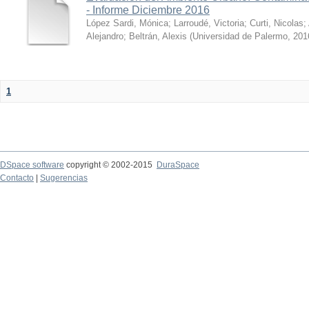
- Informe Diciembre 2016
López Sardi, Mónica
;
Larroudé, Victoria
;
Curti, Nicolas
;
Alejandro
;
Beltrán, Alexis
(
Universidad de Palermo
,
201
1
DSpace software
copyright © 2002-2015
DuraSpace
Contacto
|
Sugerencias