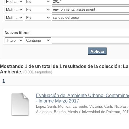
Nuevos filtros:
Mostrando 1 de un total de 1 resultados de la colección: La
Ambiente.
(0.001 segundos)
1
Evaluación del Ambiente Urbano: Contaminac
- Informe Marzo 2017
López Sardi, Mónica
;
Larroudé, Victoria
;
Curti, Nicolas
;
Alejandro
;
Beltrán, Alexis
(
Universidad de Palermo
,
201