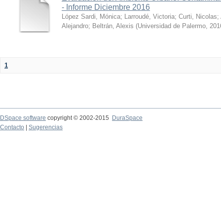
- Informe Diciembre 2016
López Sardi, Mónica
;
Larroudé, Victoria
;
Curti, Nicolas
;
Alejandro
;
Beltrán, Alexis
(
Universidad de Palermo
,
201
1
DSpace software
copyright © 2002-2015
DuraSpace
Contacto
|
Sugerencias