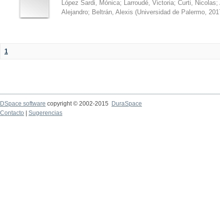
López Sardi, Mónica
;
Larroudé, Victoria
;
Curti, Nicolas
;
Alejandro
;
Beltrán, Alexis
(
Universidad de Palermo
,
201
1
DSpace software
copyright © 2002-2015
DuraSpace
Contacto
|
Sugerencias