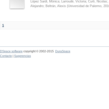
López Sardi, Mónica
;
Larroudé, Victoria
;
Curti, Nicolas
;
Alejandro
;
Beltrán, Alexis
(
Universidad de Palermo
,
201
1
DSpace software
copyright © 2002-2015
DuraSpace
Contacto
|
Sugerencias