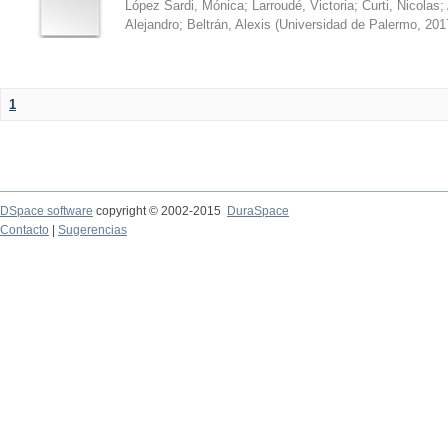
López Sardi, Mónica
;
Larroudé, Victoria
;
Curti, Nicolas
;
Alejandro
;
Beltrán, Alexis
(
Universidad de Palermo
,
201
1
DSpace software
copyright © 2002-2015
DuraSpace
Contacto
|
Sugerencias