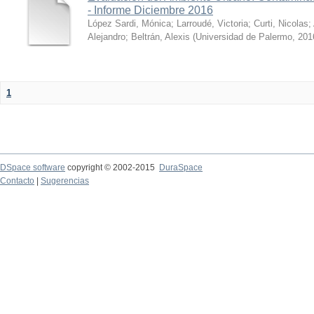
- Informe Diciembre 2016
López Sardi, Mónica
;
Larroudé, Victoria
;
Curti, Nicolas
;
Alejandro
;
Beltrán, Alexis
(
Universidad de Palermo
,
201
1
DSpace software
copyright © 2002-2015
DuraSpace
Contacto
|
Sugerencias