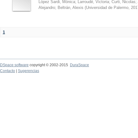
López Sardi, Mónica
;
Larroudé, Victoria
;
Curti, Nicolas
;
Alejandro
;
Beltrán, Alexis
(
Universidad de Palermo
,
201
1
DSpace software
copyright © 2002-2015
DuraSpace
Contacto
|
Sugerencias