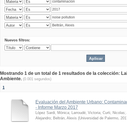
Nuevos filtros:
Mostrando 1 de un total de 1 resultados de la colección: La
Ambiente.
(0.001 segundos)
1
Evaluación del Ambiente Urbano: Contaminac
- Informe Marzo 2017
López Sardi, Mónica
;
Larroudé, Victoria
;
Curti, Nicolas
;
Alejandro
;
Beltrán, Alexis
(
Universidad de Palermo
,
201