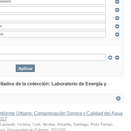
ltados de la colección: Laboratorio de Energía y
mbiente Urbano: Contaminación Sonora y Calidad del Agua
2017
;
Larroudé, Victoria
;
Curti, Nicolas
;
Amarilla, Santiago
;
Plotz Ferrazi,
exis
(
Universidad de Palermo
,
2017-03
)