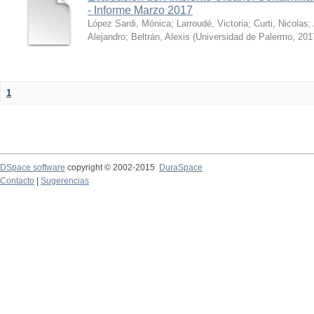
- Informe Marzo 2017
López Sardi, Mónica
;
Larroudé, Victoria
;
Curti, Nicolas
;
Alejandro
;
Beltrán, Alexis
(
Universidad de Palermo
,
201
1
DSpace software
copyright © 2002-2015
DuraSpace
Contacto
|
Sugerencias