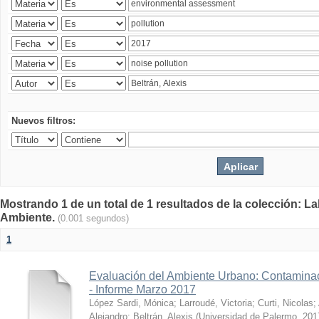
Nuevos filtros:
Mostrando 1 de un total de 1 resultados de la colección: La
Ambiente.
(0.001 segundos)
1
Evaluación del Ambiente Urbano: Contaminac
- Informe Marzo 2017
López Sardi, Mónica
;
Larroudé, Victoria
;
Curti, Nicolas
;
Alejandro
;
Beltrán, Alexis
(
Universidad de Palermo
,
201