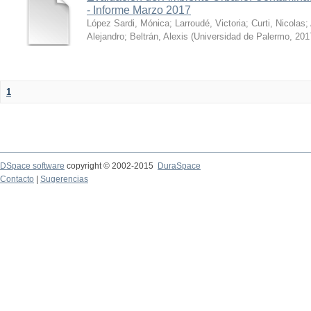
- Informe Marzo 2017
López Sardi, Mónica
;
Larroudé, Victoria
;
Curti, Nicolas
;
Alejandro
;
Beltrán, Alexis
(
Universidad de Palermo
,
201
1
DSpace software
copyright © 2002-2015
DuraSpace
Contacto
|
Sugerencias