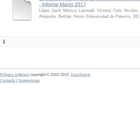
- Informe Marzo 2017
López Sardi, Mónica
;
Larroudé, Victoria
;
Curti, Nicolas
;
Alejandro
;
Beltrán, Alexis
(
Universidad de Palermo
,
201
1
DSpace software
copyright © 2002-2015
DuraSpace
Contacto
|
Sugerencias