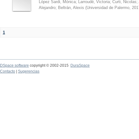
López Sardi, Mónica
;
Larroudé, Victoria
;
Curti, Nicolas
;
Alejandro
;
Beltrán, Alexis
(
Universidad de Palermo
,
201
1
DSpace software
copyright © 2002-2015
DuraSpace
Contacto
|
Sugerencias