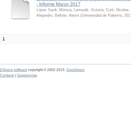
- Informe Marzo 2017
López Sardi, Mónica
;
Larroudé, Victoria
;
Curti, Nicolas
;
Alejandro
;
Beltrán, Alexis
(
Universidad de Palermo
,
201
1
DSpace software
copyright © 2002-2015
DuraSpace
Contacto
|
Sugerencias