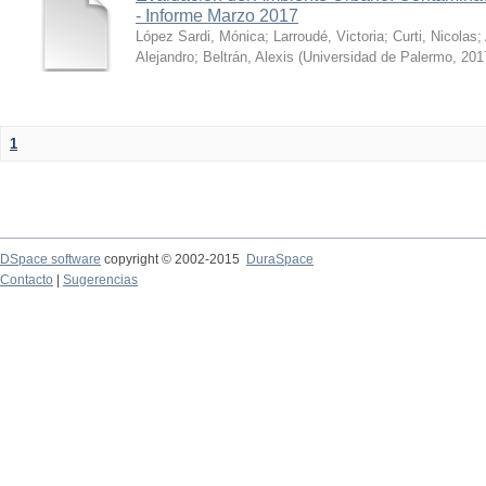
- Informe Marzo 2017
López Sardi, Mónica
;
Larroudé, Victoria
;
Curti, Nicolas
;
Alejandro
;
Beltrán, Alexis
(
Universidad de Palermo
,
201
1
DSpace software
copyright © 2002-2015
DuraSpace
Contacto
|
Sugerencias