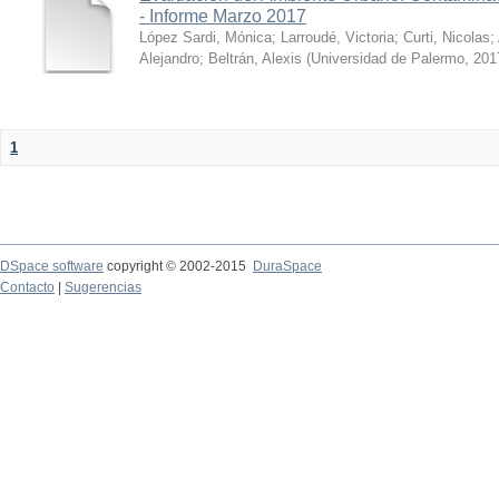
- Informe Marzo 2017
López Sardi, Mónica
;
Larroudé, Victoria
;
Curti, Nicolas
;
Alejandro
;
Beltrán, Alexis
(
Universidad de Palermo
,
201
1
DSpace software
copyright © 2002-2015
DuraSpace
Contacto
|
Sugerencias