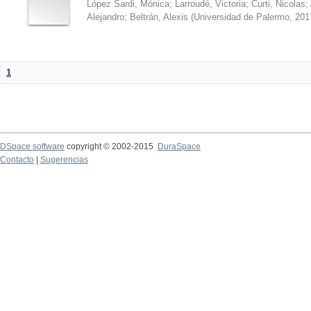
López Sardi, Mónica
;
Larroudé, Victoria
;
Curti, Nicolas
;
Alejandro
;
Beltrán, Alexis
(
Universidad de Palermo
,
201
1
DSpace software
copyright © 2002-2015
DuraSpace
Contacto
|
Sugerencias