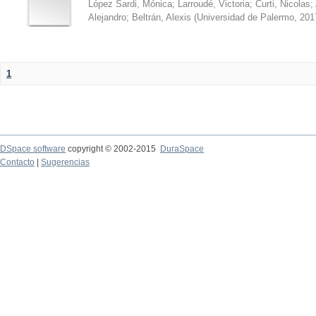
López Sardi, Mónica
;
Larroudé, Victoria
;
Curti, Nicolas
;
Alejandro
;
Beltrán, Alexis
(
Universidad de Palermo
,
201
1
DSpace software
copyright © 2002-2015
DuraSpace
Contacto
|
Sugerencias