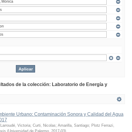
ltados de la colección: Laboratorio de Energía y
mbiente Urbano: Contaminación Sonora y Calidad del Agua
2017
;
Larroudé, Victoria
;
Curti, Nicolas
;
Amarilla, Santiago
;
Plotz Ferrazi,
exis
(
Universidad de Palermo
,
2017-03
)