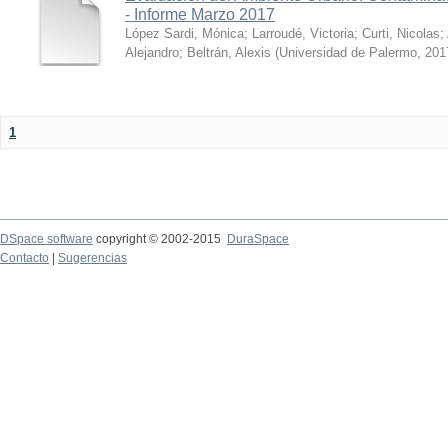
- Informe Marzo 2017
López Sardi, Mónica
;
Larroudé, Victoria
;
Curti, Nicolas
;
Alejandro
;
Beltrán, Alexis
(
Universidad de Palermo
,
201
1
DSpace software
copyright © 2002-2015
DuraSpace
Contacto
|
Sugerencias