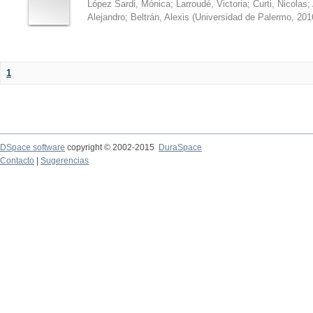
López Sardi, Mónica
;
Larroudé, Victoria
;
Curti, Nicolas
;
Alejandro
;
Beltrán, Alexis
(
Universidad de Palermo
,
201
1
DSpace software
copyright © 2002-2015
DuraSpace
Contacto
|
Sugerencias