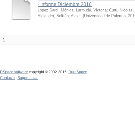
- Informe Diciembre 2016
López Sardi, Mónica
;
Larroudé, Victoria
;
Curti, Nicolas
;
Alejandro
;
Beltrán, Alexis
(
Universidad de Palermo
,
201
1
DSpace software
copyright © 2002-2015
DuraSpace
Contacto
|
Sugerencias