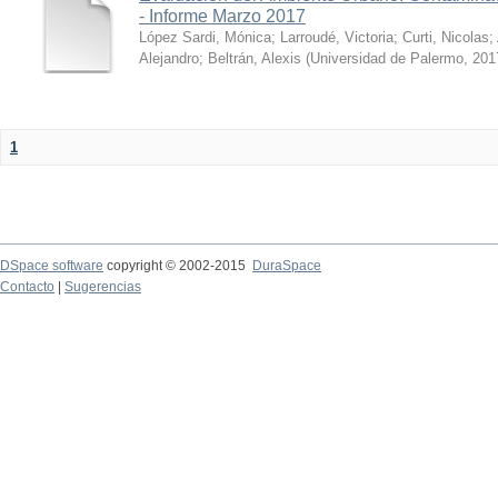
- Informe Marzo 2017
López Sardi, Mónica
;
Larroudé, Victoria
;
Curti, Nicolas
;
Alejandro
;
Beltrán, Alexis
(
Universidad de Palermo
,
201
1
DSpace software
copyright © 2002-2015
DuraSpace
Contacto
|
Sugerencias