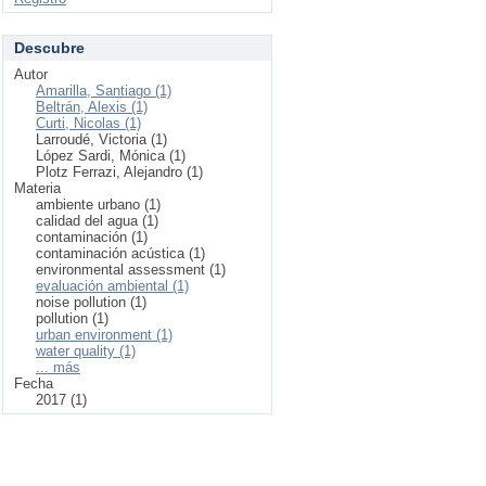
Descubre
Autor
Amarilla, Santiago (1)
Beltrán, Alexis (1)
Curti, Nicolas (1)
Larroudé, Victoria (1)
López Sardi, Mónica (1)
Plotz Ferrazi, Alejandro (1)
Materia
ambiente urbano (1)
calidad del agua (1)
contaminación (1)
contaminación acústica (1)
environmental assessment (1)
evaluación ambiental (1)
noise pollution (1)
pollution (1)
urban environment (1)
water quality (1)
... más
Fecha
2017 (1)