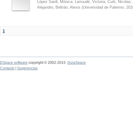
López Sardi, Mónica
;
Larroudé, Victoria
;
Curti, Nicolas
;
Alejandro
;
Beltrán, Alexis
(
Universidad de Palermo
,
201
1
DSpace software
copyright © 2002-2015
DuraSpace
Contacto
|
Sugerencias