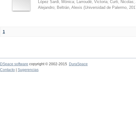
López Sardi, Mónica
;
Larroudé, Victoria
;
Curti, Nicolas
;
Alejandro
;
Beltrán, Alexis
(
Universidad de Palermo
,
201
1
DSpace software
copyright © 2002-2015
DuraSpace
Contacto
|
Sugerencias