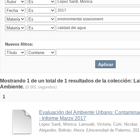
Nuevos filtros:
Mostrando 1 de un total de 1 resultados de la colección: La
Ambiente.
(0.001 segundos)
1
Evaluación del Ambiente Urbano: Contaminac
- Informe Marzo 2017
López Sardi, Mónica
;
Larroudé, Victoria
;
Curti, Nicolas
;
Alejandro
;
Beltrán, Alexis
(
Universidad de Palermo
,
201