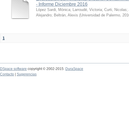
- Informe Diciembre 2016
López Sardi, Mónica
;
Larroudé, Victoria
;
Curti, Nicolas
;
Alejandro
;
Beltrán, Alexis
(
Universidad de Palermo
,
201
1
DSpace software
copyright © 2002-2015
DuraSpace
Contacto
|
Sugerencias