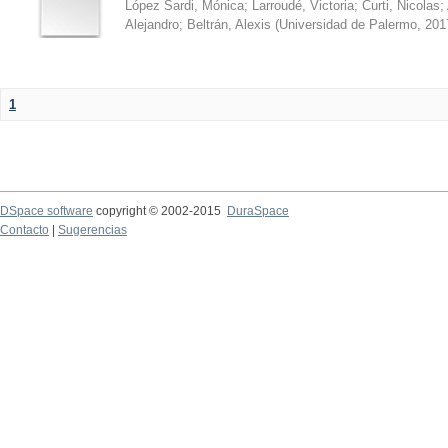
López Sardi, Mónica
;
Larroudé, Victoria
;
Curti, Nicolas
;
Alejandro
;
Beltrán, Alexis
(
Universidad de Palermo
,
201
1
DSpace software
copyright © 2002-2015
DuraSpace
Contacto
|
Sugerencias