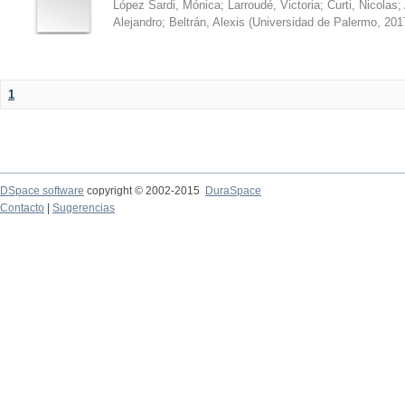
López Sardi, Mónica
;
Larroudé, Victoria
;
Curti, Nicolas
;
Alejandro
;
Beltrán, Alexis
(
Universidad de Palermo
,
201
1
DSpace software
copyright © 2002-2015
DuraSpace
Contacto
|
Sugerencias