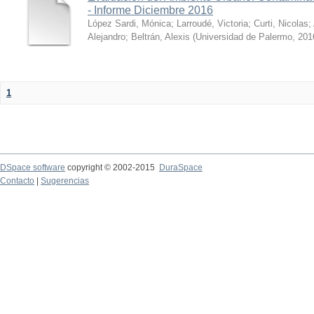
- Informe Diciembre 2016
López Sardi, Mónica
;
Larroudé, Victoria
;
Curti, Nicolas
;
Alejandro
;
Beltrán, Alexis
(
Universidad de Palermo
,
201
1
DSpace software
copyright © 2002-2015
DuraSpace
Contacto
|
Sugerencias