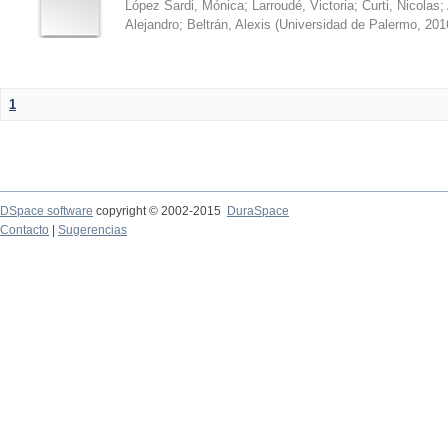
López Sardi, Mónica
;
Larroudé, Victoria
;
Curti, Nicolas
;
Alejandro
;
Beltrán, Alexis
(
Universidad de Palermo
,
201
1
DSpace software
copyright © 2002-2015
DuraSpace
Contacto
|
Sugerencias