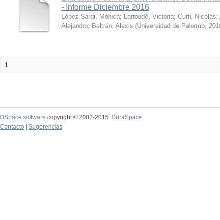
- Informe Diciembre 2016
López Sardi, Mónica
;
Larroudé, Victoria
;
Curti, Nicolas
;
Alejandro
;
Beltrán, Alexis
(
Universidad de Palermo
,
201
1
DSpace software
copyright © 2002-2015
DuraSpace
Contacto
|
Sugerencias