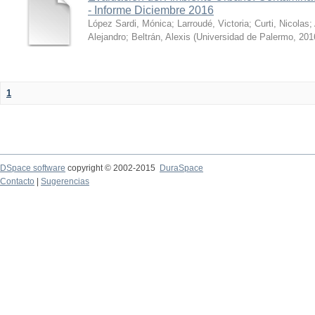
- Informe Diciembre 2016
López Sardi, Mónica
;
Larroudé, Victoria
;
Curti, Nicolas
;
Alejandro
;
Beltrán, Alexis
(
Universidad de Palermo
,
201
1
DSpace software
copyright © 2002-2015
DuraSpace
Contacto
|
Sugerencias