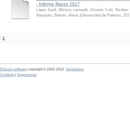
- Informe Marzo 2017
López Sardi, Mónica
;
Larroudé, Victoria
;
Curti, Nicolas
;
Alejandro
;
Beltrán, Alexis
(
Universidad de Palermo
,
201
1
DSpace software
copyright © 2002-2015
DuraSpace
Contacto
|
Sugerencias