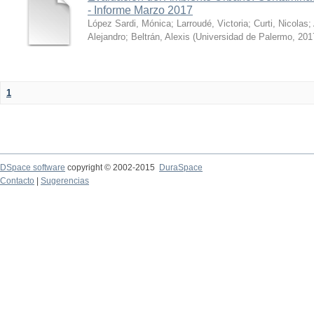
- Informe Marzo 2017
López Sardi, Mónica
;
Larroudé, Victoria
;
Curti, Nicolas
;
Alejandro
;
Beltrán, Alexis
(
Universidad de Palermo
,
201
1
DSpace software
copyright © 2002-2015
DuraSpace
Contacto
|
Sugerencias