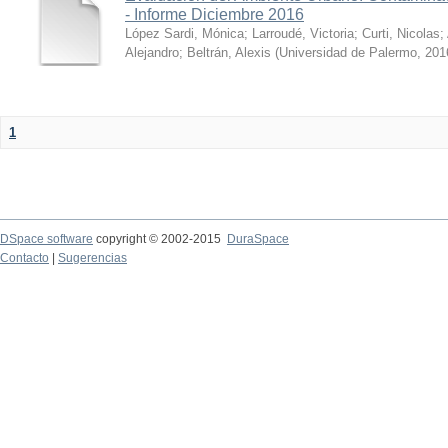
- Informe Diciembre 2016
López Sardi, Mónica
;
Larroudé, Victoria
;
Curti, Nicolas
;
Alejandro
;
Beltrán, Alexis
(
Universidad de Palermo
,
201
1
DSpace software
copyright © 2002-2015
DuraSpace
Contacto
|
Sugerencias