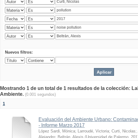
Nuevos filtros:
Mostrando 1 de un total de 1 resultados de la colección: La
Ambiente.
(0.001 segundos)
1
Evaluación del Ambiente Urbano: Contaminac
- Informe Marzo 2017
López Sardi, Mónica
;
Larroudé, Victoria
;
Curti, Nicolas
;
Alejandro
;
Beltrán, Alexis
(
Universidad de Palermo
,
201