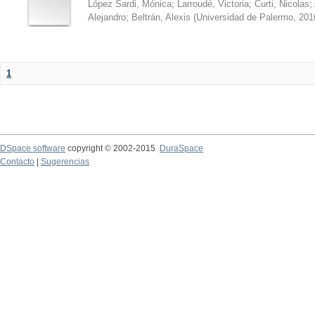
López Sardi, Mónica
;
Larroudé, Victoria
;
Curti, Nicolas
;
Alejandro
;
Beltrán, Alexis
(
Universidad de Palermo
,
201
1
DSpace software
copyright © 2002-2015
DuraSpace
Contacto
|
Sugerencias