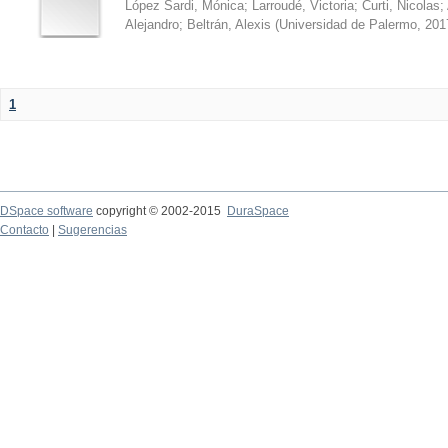
López Sardi, Mónica
;
Larroudé, Victoria
;
Curti, Nicolas
;
Alejandro
;
Beltrán, Alexis
(
Universidad de Palermo
,
201
1
DSpace software
copyright © 2002-2015
DuraSpace
Contacto
|
Sugerencias