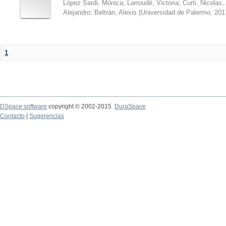
López Sardi, Mónica
;
Larroudé, Victoria
;
Curti, Nicolas
;
Alejandro
;
Beltrán, Alexis
(
Universidad de Palermo
,
201
1
DSpace software
copyright © 2002-2015
DuraSpace
Contacto
|
Sugerencias