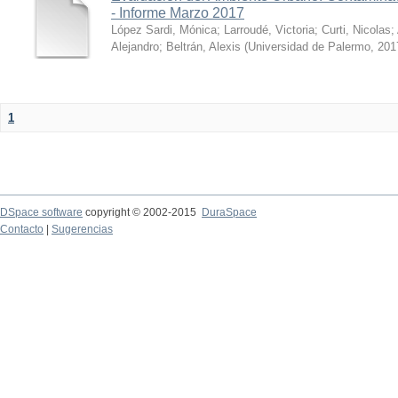
- Informe Marzo 2017
López Sardi, Mónica
;
Larroudé, Victoria
;
Curti, Nicolas
;
Alejandro
;
Beltrán, Alexis
(
Universidad de Palermo
,
201
1
DSpace software
copyright © 2002-2015
DuraSpace
Contacto
|
Sugerencias