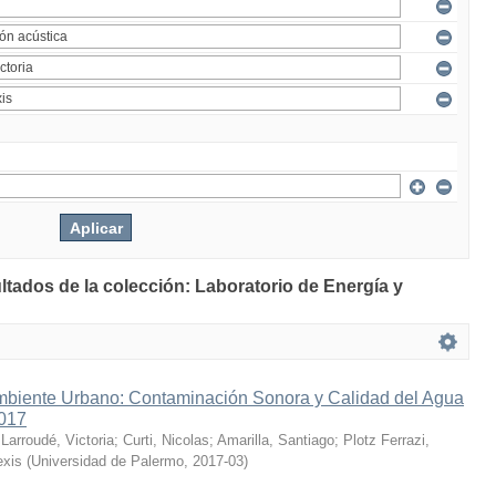
ltados de la colección: Laboratorio de Energía y
mbiente Urbano: Contaminación Sonora y Calidad del Agua
2017
;
Larroudé, Victoria
;
Curti, Nicolas
;
Amarilla, Santiago
;
Plotz Ferrazi,
exis
(
Universidad de Palermo
,
2017-03
)