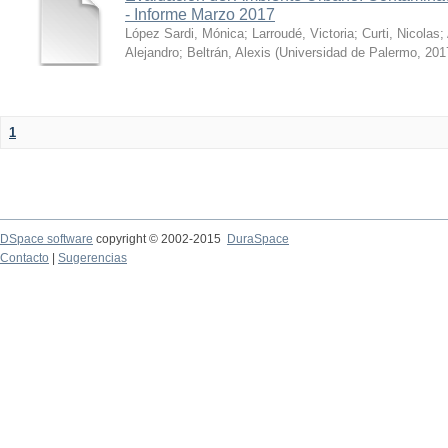
- Informe Marzo 2017
López Sardi, Mónica
;
Larroudé, Victoria
;
Curti, Nicolas
;
Alejandro
;
Beltrán, Alexis
(
Universidad de Palermo
,
201
1
DSpace software
copyright © 2002-2015
DuraSpace
Contacto
|
Sugerencias