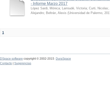
- Informe Marzo 2017
López Sardi, Mónica
;
Larroudé, Victoria
;
Curti, Nicolas
;
Alejandro
;
Beltrán, Alexis
(
Universidad de Palermo
,
201
1
DSpace software
copyright © 2002-2015
DuraSpace
Contacto
|
Sugerencias